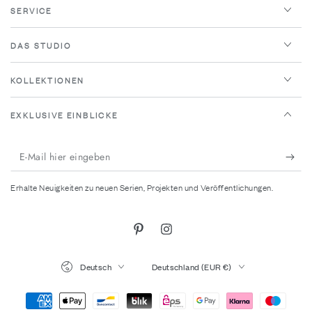
SERVICE
DAS STUDIO
KOLLEKTIONEN
EXKLUSIVE EINBLICKE
E-
Mail
Erhalte Neuigkeiten zu neuen Serien, Projekten und Veröffentlichungen.
hier
eingeben
Pinterest
Instagram
Sprache
Land/Region
Deutsch
Deutschland (EUR €)
Zahlungsmöglichkeiten