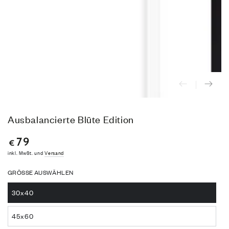
modal
aufmachen
Ausbalancierte Blüte Edition
79
Regulärer
€
Preis
inkl. MwSt. und
Versand
GRÖSSE AUSWÄHLEN
30x40
Variante
ausverkauft
oder
45x60
nicht
Variante
verfügbar
ausverkauft