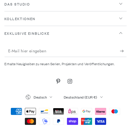
DAS STUDIO
KOLLEKTIONEN
EXKLUSIVE EINBLICKE
E-
Mail
Erhalte Neuigkeiten zu neuen Serien, Projekten und Veröffentlichungen.
hier
eingeben
Pinterest
Instagram
Sprache
Land/Region
Deutsch
Deutschland (EUR €)
Zahlungsmöglichkeiten