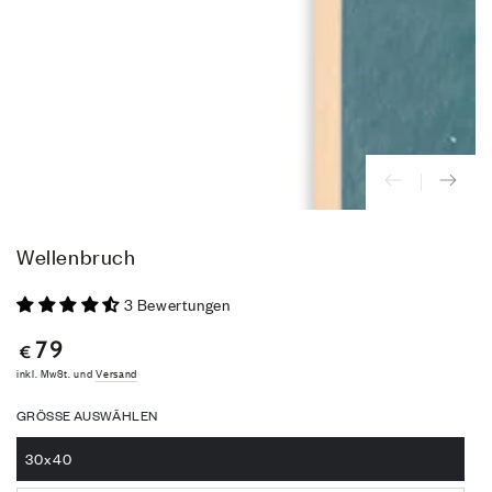
modal
aufmachen
Wellenbruch
3 Bewertungen
79
Regulärer
€
Preis
inkl. MwSt. und
Versand
GRÖSSE AUSWÄHLEN
30x40
Variante
ausverkauft